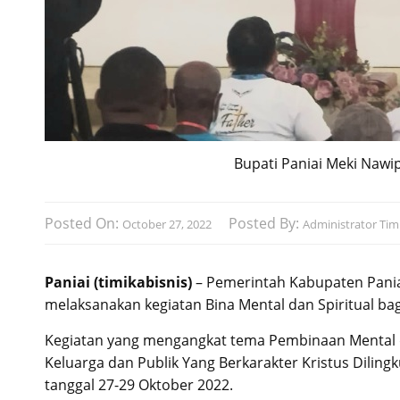
Bupati Paniai Meki Naw
Posted On:
Posted By:
October 27, 2022
Administrator Timi
Paniai (timikabisnis)
– Pemerintah Kabupaten Paniai
melaksanakan kegiatan Bina Mental dan Spiritual bag
Kegiatan yang mengangkat tema Pembinaan Mental d
Keluarga dan Publik Yang Berkarakter Kristus Dilin
tanggal 27-29 Oktober 2022.