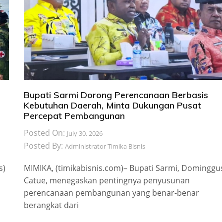
Bupati Sarmi Dorong Perencanaan Berbasis
Kebutuhan Daerah, Minta Dukungan Pusat
Percepat Pembangunan
Posted On:
July 30, 2026
Posted By:
Administrator Timika Bisnis
s)
MIMIKA, (timikabisnis.com)– Bupati Sarmi, Dominggu
Catue, menegaskan pentingnya penyusunan
perencanaan pembangunan yang benar-benar
berangkat dari