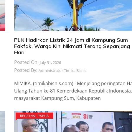
PLN Hadirkan Listrik 24 Jam di Kampung Sum
Fakfak, Warga Kini Nikmati Terang Sepanjang
Hari
Posted On:
July 31, 2026
Posted By:
Administrator Timika Bisnis
MIMIKA, (timikabisnis.com)– Menjelang peringatan Ha
Ulang Tahun ke-81 Kemerdekaan Republik Indonesia,
masyarakat Kampung Sum, Kabupaten
REGIONAL PAPUA