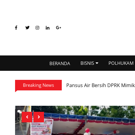
BISNIS
POLHUKAM
BERANDA
Pansus Air Bersih DPRK Mimika
Breaking News
Timika Jadi Panggung Perdana
0
0