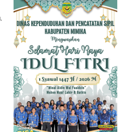
,
n
i