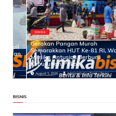
MIMIKA
Gerakan Pangan Murah
il
Semarakkan HUT Ke-81 RI, Warga
dan
Mimika Antusias Berburu
Kebutuhan Pokok
August 5, 2026
Administrator Timika Bisnis
BISNIS