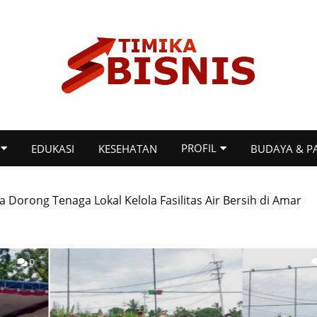
PROFIL
EDUKASI
KESEHATAN
BUDAYA & P
 Dorong Tenaga Lokal Kelola Fasilitas Air Bersih di Amar
 Miss Bintang Indonesia Papua Tengah dan Maluku 2026
0