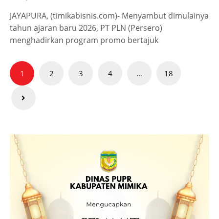
JAYAPURA, (timikabisnis.com)- Menyambut dimulainya
tahun ajaran baru 2026, PT PLN (Persero)
menghadirkan program promo bertajuk
Posts
1
2
3
4
…
18
pagination