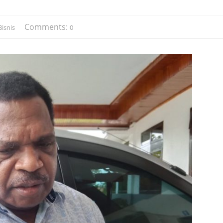
Comments:
isnis
0