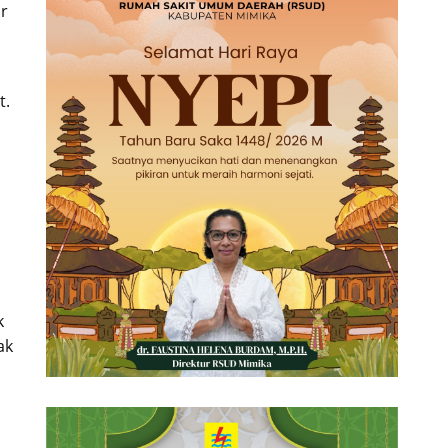
r
t.
k
ak