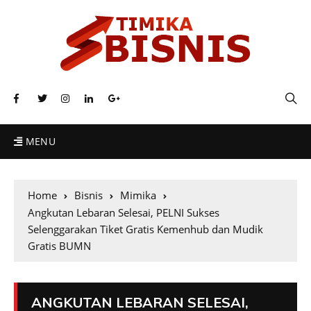
MENU
Home
Bisnis
Mimika
Angkutan Lebaran Selesai, PELNI Sukses
Selenggarakan Tiket Gratis Kemenhub dan Mudik
Gratis BUMN
ANGKUTAN LEBARAN SELESAI,