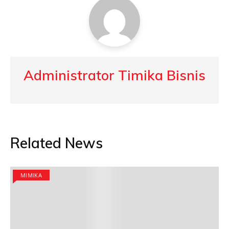
Administrator Timika Bisnis
Related News
MIMIKA