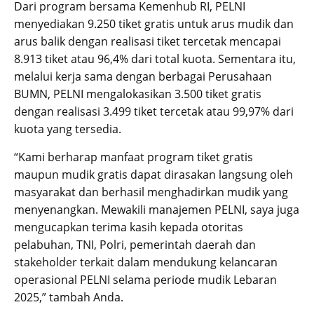
Dari program bersama Kemenhub RI, PELNI
menyediakan 9.250 tiket gratis untuk arus mudik dan
arus balik dengan realisasi tiket tercetak mencapai
8.913 tiket atau 96,4% dari total kuota. Sementara itu,
melalui kerja sama dengan berbagai Perusahaan
BUMN, PELNI mengalokasikan 3.500 tiket gratis
dengan realisasi 3.499 tiket tercetak atau 99,97% dari
kuota yang tersedia.
“Kami berharap manfaat program tiket gratis
maupun mudik gratis dapat dirasakan langsung oleh
masyarakat dan berhasil menghadirkan mudik yang
menyenangkan. Mewakili manajemen PELNI, saya juga
mengucapkan terima kasih kepada otoritas
pelabuhan, TNI, Polri, pemerintah daerah dan
stakeholder terkait dalam mendukung kelancaran
operasional PELNI selama periode mudik Lebaran
2025,” tambah Anda.