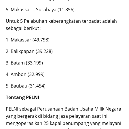
5. Makassar – Surabaya (11.856).
Untuk 5 Pelabuhan keberangkatan terpadat adalah
sebagai berikut :
1. Makassar (49.798)
2. Balikpapan (39.228)
3. Batam (33.199)
4. Ambon (32.999)
5. Baubau (31.454)
Tentang PELNI
PELNI sebagai Perusahaan Badan Usaha Milik Negara
yang bergerak di bidang jasa pelayaran saat ini
mengoperasikan 25 kapal penumpang yang melayani