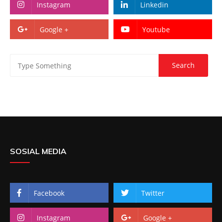
Instagram
Linkedin
Google +
Youtube
SOSIAL MEDIA
Facebook
Twitter
Instagram
Google +