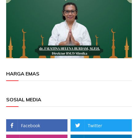
HARGA EMAS
SOSIAL MEDIA
Facebook
Twitter