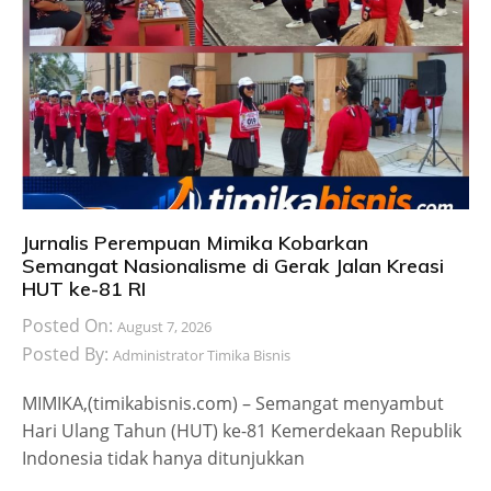
Jurnalis Perempuan Mimika Kobarkan
Semangat Nasionalisme di Gerak Jalan Kreasi
HUT ke-81 RI
Posted On:
August 7, 2026
Posted By:
Administrator Timika Bisnis
MIMIKA,(timikabisnis.com) – Semangat menyambut
Hari Ulang Tahun (HUT) ke-81 Kemerdekaan Republik
Indonesia tidak hanya ditunjukkan