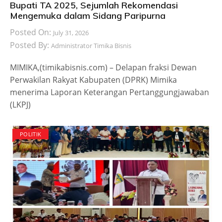
Bupati TA 2025, Sejumlah Rekomendasi
Mengemuka dalam Sidang Paripurna
Posted On:
July 31, 2026
Posted By:
Administrator Timika Bisnis
MIMIKA,(timikabisnis.com) – Delapan fraksi Dewan
Perwakilan Rakyat Kabupaten (DPRK) Mimika
menerima Laporan Keterangan Pertanggungjawaban
(LKPJ)
POLITIK