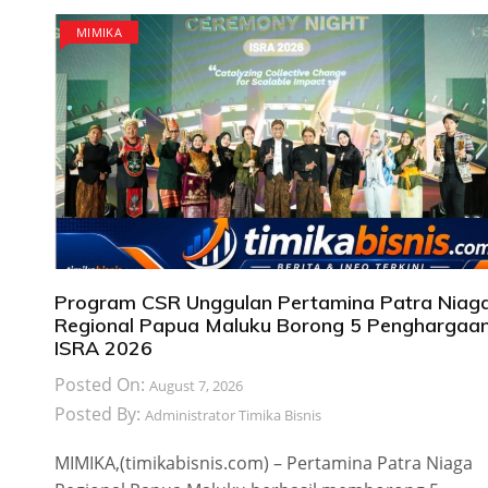
MIMIKA
Program CSR Unggulan Pertamina Patra Niag
Regional Papua Maluku Borong 5 Penghargaa
ISRA 2026
Posted On:
August 7, 2026
Posted By:
Administrator Timika Bisnis
MIMIKA,(timikabisnis.com) – Pertamina Patra Niaga