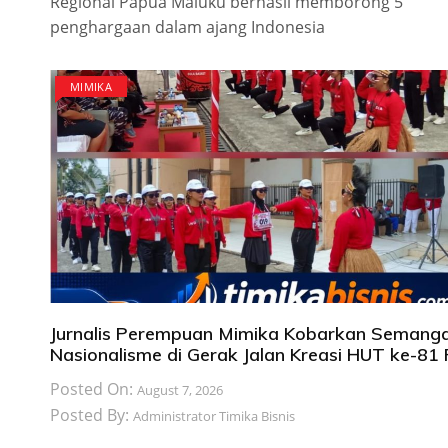
Regional Papua Maluku berhasil memborong 5
penghargaan dalam ajang Indonesia
MIMIKA
Jurnalis Perempuan Mimika Kobarkan Semang
Nasionalisme di Gerak Jalan Kreasi HUT ke-81 
Posted On:
August 7, 2026
Posted By:
Administrator Timika Bisnis