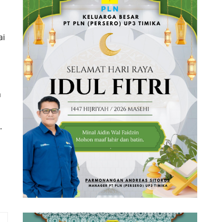
ai
a
.