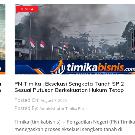
MIMIKA
a
PN Timika : Eksekusi Sengketa Tanah SP 2
n
Sesuai Putusan Berkekuatan Hukum Tetap
Posted On:
August 7, 2026
Posted By:
Administrator Timika Bisnis
Timika (timikabisnis) – Pengadilan Negeri (PN) Timika
menegaskan proses eksekusi sengketa tanah di