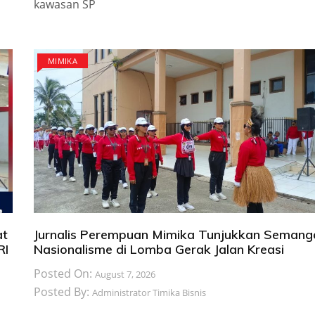
kawasan SP
MIMIKA
at
Jurnalis Perempuan Mimika Tunjukkan Semang
RI
Nasionalisme di Lomba Gerak Jalan Kreasi
Posted On:
August 7, 2026
Posted By:
Administrator Timika Bisnis