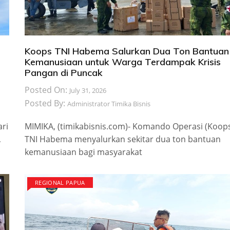
Koops TNI Habema Salurkan Dua Ton Bantuan
Kemanusiaan untuk Warga Terdampak Krisis
Pangan di Puncak
Posted On:
July 31, 2026
Posted By:
Administrator Timika Bisnis
ari
MIMIKA, (timikabisnis.com)- Komando Operasi (Koop
,
TNI Habema menyalurkan sekitar dua ton bantuan
kemanusiaan bagi masyarakat
REGIONAL PAPUA