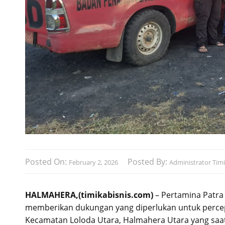
Posted On:
Posted By:
February 2, 2026
Administrator Timi
HALMAHERA,(timikabisnis.com)
– Pertamina Patra
memberikan dukungan yang diperlukan untuk percep
Kecamatan Loloda Utara, Halmahera Utara yang saat 