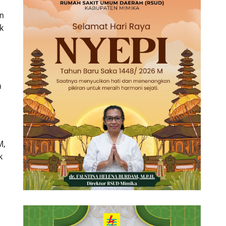
m
k
i
n
M,
k