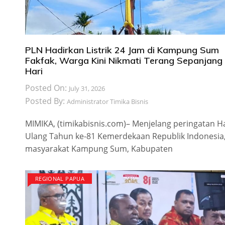
PLN Hadirkan Listrik 24 Jam di Kampung Sum
Fakfak, Warga Kini Nikmati Terang Sepanjang
Hari
Posted On:
July 31, 2026
Posted By:
Administrator Timika Bisnis
MIMIKA, (timikabisnis.com)– Menjelang peringatan H
Ulang Tahun ke-81 Kemerdekaan Republik Indonesia
masyarakat Kampung Sum, Kabupaten
REGIONAL PAPUA