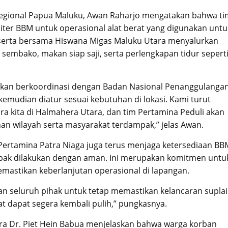
Regional Papua Maluku, Awan Raharjo mengatakan bahwa ti
liter BBM untuk operasional alat berat yang digunakan untu
 serta bersama Hiswana Migas Maluku Utara menyalurkan
embako, makan siap saji, serta perlengkapan tidur sepert
urkan berkoordinasi dengan Badan Nasional Penanggulanga
mudian diatur sesuai kebutuhan di lokasi. Kami turut
a kita di Halmahera Utara, dan tim Pertamina Peduli akan
n wilayah serta masyarakat terdampak,” jelas Awan.
Pertamina Patra Niaga juga terus menjaga ketersediaan BB
mpak dilakukan dengan aman. Ini merupakan komitmen untu
astikan keberlanjutan operasional di lapangan.
gan seluruh pihak untuk tetap memastikan kelancaran suplai
at dapat segera kembali pulih,” pungkasnya.
a Dr. Piet Hein Babua menjelaskan bahwa warga korban