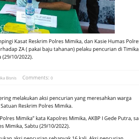
mpingi Kasat Reskrim Polres Mimika, dan Kasie Humas Polre
hadap ZA ( pakai baju tahanan) pelaku pencurian di Timika
 (29/10/2022).
Comments:
ka Bisnis
0
sering melakukan aksi pencurian yang meresahkan warga
 Satuan Reskrim Polres Mimika.
olres Mimika” kata Kapolres Mimika, AKBP I Gede Putra, sa
s Mimika, Sabtu (29/10/2022).
ukan aksi pencurian sebanyak 16 kali. Aksi pencurian