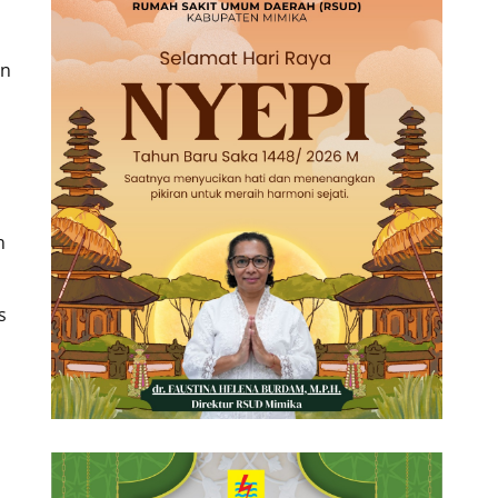
an
n
s