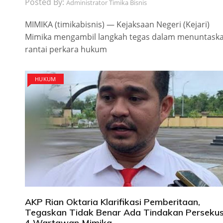
Posted By:
Administrator Timika Bisnis
​MIMIKA (timikabisnis) — Kejaksaan Negeri (Kejari)
Mimika mengambil langkah tegas dalam menuntask
rantai perkara hukum
HUKUM
AKP Rian Oktaria Klarifikasi Pemberitaan,
Tegaskan Tidak Benar Ada Tindakan Persekus
4 Wartawan Mimika