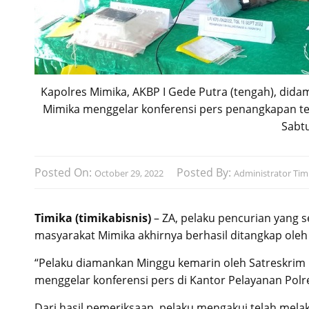
Kapolres Mimika, AKBP I Gede Putra (tengah), dida
Mimika menggelar konferensi pers penangkapan ter
Sabtu
Posted On:
Posted By:
October 29, 2022
Administrator Timi
Timika (timikabisnis)
– ZA, pelaku pencurian yang 
masyarakat Mimika akhirnya berhasil ditangkap oleh
“Pelaku diamankan Minggu kemarin oleh Satreskrim P
menggelar konferensi pers di Kantor Pelayanan Polre
Dari hasil pemeriksaan, pelaku mengakui telah melak