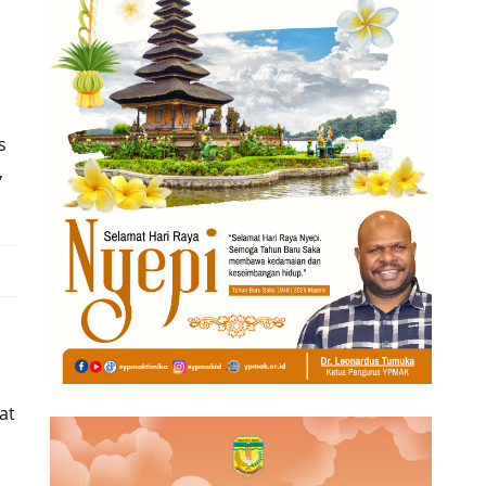
s
,
at