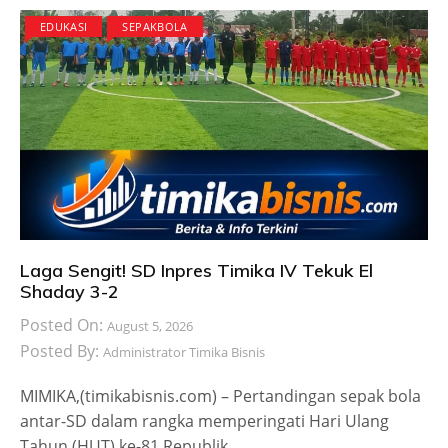
EDUKASI
SEPAKBOLA
Laga Sengit! SD Inpres Timika IV Tekuk El
Shaday 3-2
Posted On:
August 5, 2026
Posted By:
Administrator Timika Bisnis
MIMIKA,(timikabisnis.com) – Pertandingan sepak bola
antar-SD dalam rangka memperingati Hari Ulang
Tahun (HUT) ke-81 Republik