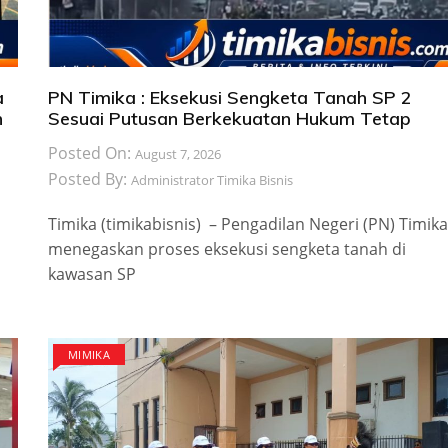
a
PN Timika : Eksekusi Sengketa Tanah SP 2
n
Sesuai Putusan Berkekuatan Hukum Tetap
Posted On:
August 7, 2026
Posted By:
Administrator Timika Bisnis
Timika (timikabisnis) – Pengadilan Negeri (PN) Timika
menegaskan proses eksekusi sengketa tanah di
kawasan SP
MIMIKA