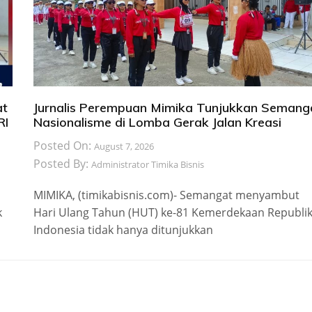
at
Jurnalis Perempuan Mimika Tunjukkan Semang
RI
Nasionalisme di Lomba Gerak Jalan Kreasi
Posted On:
August 7, 2026
Posted By:
Administrator Timika Bisnis
MIMIKA, (timikabisnis.com)- Semangat menyambut
k
Hari Ulang Tahun (HUT) ke-81 Kemerdekaan Republi
Indonesia tidak hanya ditunjukkan