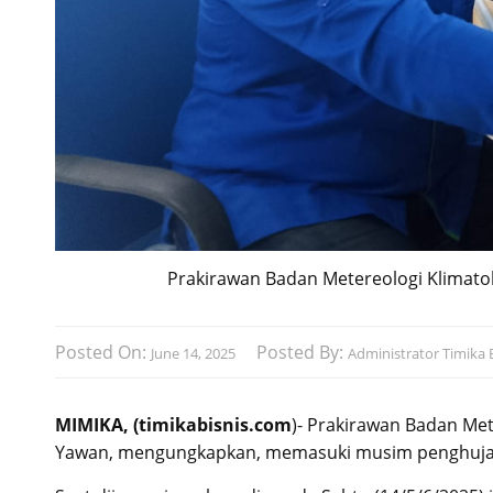
Prakirawan Badan Metereologi Klimato
Posted On:
Posted By:
June 14, 2025
Administrator Timika B
MIMIKA, (timikabisnis.com
)- Prakirawan Badan Met
Yawan, mengungkapkan, memasuki musim penghujan,