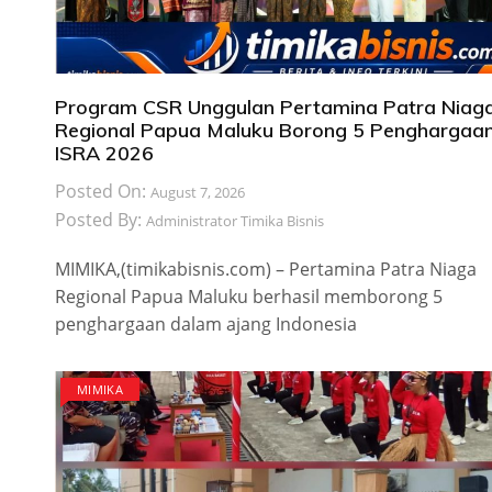
Program CSR Unggulan Pertamina Patra Niag
Regional Papua Maluku Borong 5 Penghargaa
ISRA 2026
Posted On:
August 7, 2026
Posted By:
Administrator Timika Bisnis
MIMIKA,(timikabisnis.com) – Pertamina Patra Niaga
Regional Papua Maluku berhasil memborong 5
penghargaan dalam ajang Indonesia
MIMIKA