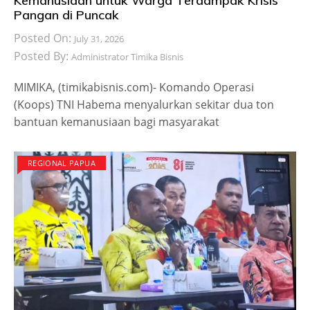
Kemanusiaan untuk Warga Terdampak Krisis
Pangan di Puncak
Posted On:
July 31, 2026
Posted By:
Administrator Timika Bisnis
MIMIKA, (timikabisnis.com)- Komando Operasi
(Koops) TNI Habema menyalurkan sekitar dua ton
bantuan kemanusiaan bagi masyarakat
REGIONAL PAPUA