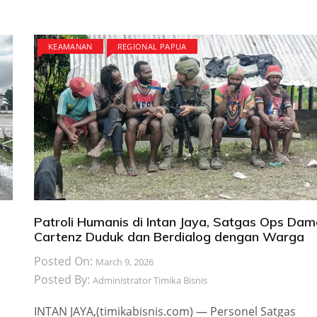
KEAMANAN
REGIONAL PAPUA
Patroli Humanis di Intan Jaya, Satgas Ops Dam
Cartenz Duduk dan Berdialog dengan Warga
Posted On:
March 9, 2026
Posted By:
Administrator Timika Bisnis
INTAN JAYA,(timikabisnis.com) — Personel Satgas