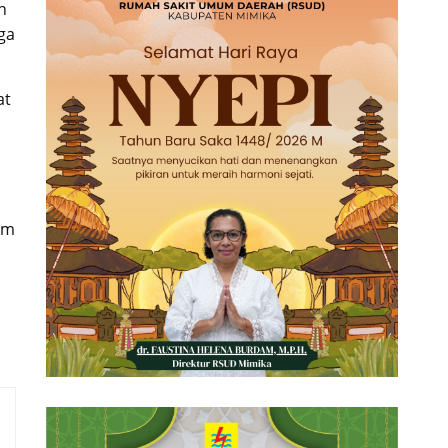
n
ga
at
am