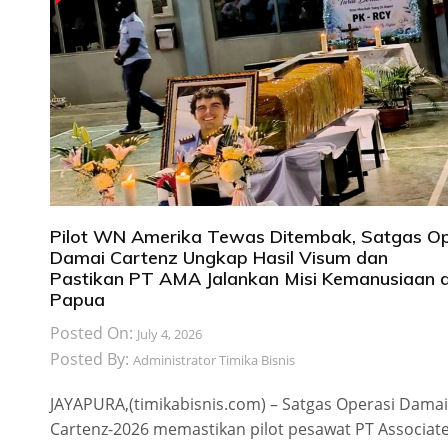
Pilot WN Amerika Tewas Ditembak, Satgas O
Damai Cartenz Ungkap Hasil Visum dan
Pastikan PT AMA Jalankan Misi Kemanusiaan d
Papua
Posted On:
July 4, 2026
Posted By:
Administrator Timika Bisnis
JAYAPURA,(timikabisnis.com) – Satgas Operasi Damai
Cartenz-2026 memastikan pilot pesawat PT Associat