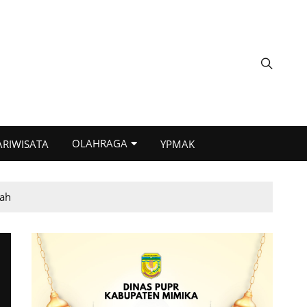
OLAHRAGA
ARIWISATA
YPMAK
gah