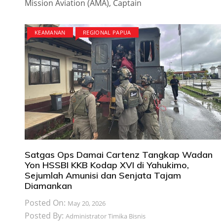
Mission Aviation (AMA), Captain
KEAMANAN
REGIONAL PAPUA
Satgas Ops Damai Cartenz Tangkap Wadan
Yon HSSBI KKB Kodap XVI di Yahukimo,
Sejumlah Amunisi dan Senjata Tajam
Diamankan
Posted On:
May 20, 2026
Posted By:
Administrator Timika Bisnis