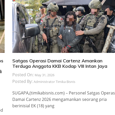
ps
Satgas Operasi Damai Cartenz Amankan
Terduga Anggota KKB Kodap VIII Intan Jaya
i
Posted On:
May 31, 2026
Posted By:
Administrator Timika Bisnis
SUGAPA,(timikabisnis.com) – Personel Satgas Operas
Damai Cartenz 2026 mengamankan seorang pria
berinisial EK (18) yang
ed