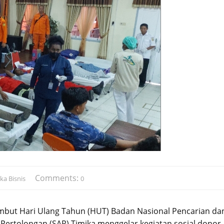
Comments:
ka Bisnis
0
but Hari Ulang Tahun (HUT) Badan Nasional Pencarian da
 Pertolongan (SAR) Timika menggelar kegiatan sosial donor