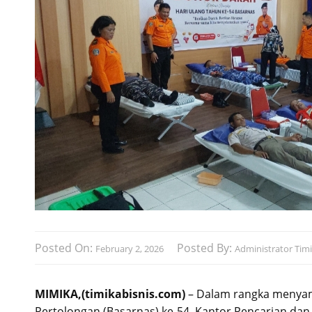
Posted On:
Posted By:
February 2, 2026
Administrator Timi
MIMIKA,(timikabisnis.com)
– Dalam rangka menyam
Pertolongan (Basarnas) ke-54, Kantor Pencarian dan