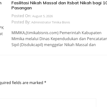
n
Fasilitasi Nikah Massal dan Itsbat Nikah bagi 1
Pasangan
Posted On:
August 5, 2026
Posted By:
Administrator Timika Bisnis
 PK
MIMIKA,(timikabisnis.com) Pemerintah Kabupaten
at
Mimika melalui Dinas Kependudukan dan Pencatata
Sipil (Disdukcapil) menggelar Nikah Massal dan
quired fields are marked
*