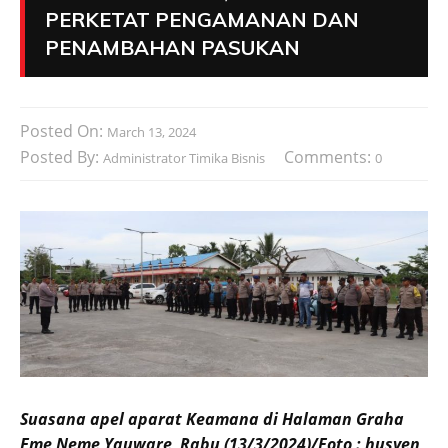
PERKETAT PENGAMANAN DAN
PENAMBAHAN PASUKAN
Posted On:
March 13, 2024
Posted By:
Comments:
Administrator Timika Bisnis
0
Suasana apel aparat Keamana di Halaman Graha
Eme Neme Yauware, Rabu (13/3/2024)/Foto : husyen