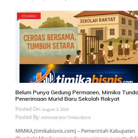
EDUKASI
Belum Punya Gedung Permanen, Mimika Tund
Penerimaan Murid Baru Sekolah Rakyat
Posted On:
August 3, 2026
Posted By:
Administrator Timika Bisnis
MIMIKA,(timikabisnis.com) – Pemerintah Kabupaten