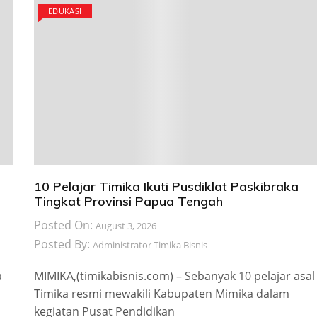
EDUKASI
10 Pelajar Timika Ikuti Pusdiklat Paskibraka
Tingkat Provinsi Papua Tengah
Posted On:
August 3, 2026
Posted By:
Administrator Timika Bisnis
a
MIMIKA,(timikabisnis.com) – Sebanyak 10 pelajar asal
Timika resmi mewakili Kabupaten Mimika dalam
kegiatan Pusat Pendidikan