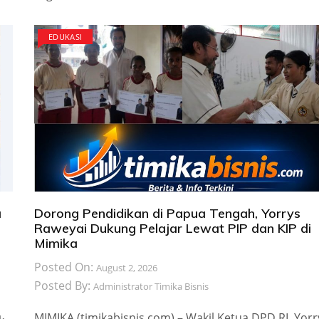
EDUKASI
a
Dorong Pendidikan di Papua Tengah, Yorrys
Raweyai Dukung Pelajar Lewat PIP dan KIP di
Mimika
Posted On:
August 2, 2026
Posted By:
Administrator Timika Bisnis
MIMIKA,(timikabisnis.com) – Wakil Ketua DPD RI, Yorr