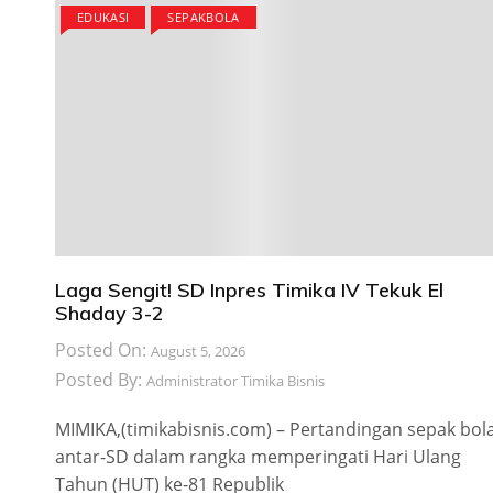
EDUKASI
SEPAKBOLA
Laga Sengit! SD Inpres Timika IV Tekuk El
Shaday 3-2
Posted On:
August 5, 2026
Posted By:
Administrator Timika Bisnis
MIMIKA,(timikabisnis.com) – Pertandingan sepak bol
antar-SD dalam rangka memperingati Hari Ulang
Tahun (HUT) ke-81 Republik