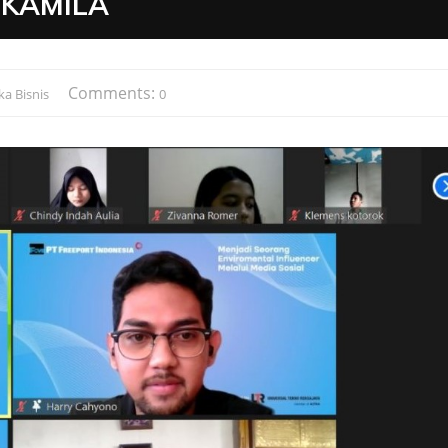
 KAMILA
Comments:
ka Bisnis
0