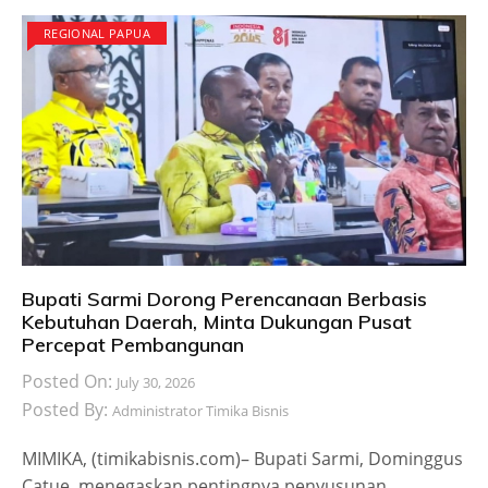
REGIONAL PAPUA
Bupati Sarmi Dorong Perencanaan Berbasis
Kebutuhan Daerah, Minta Dukungan Pusat
Percepat Pembangunan
Posted On:
July 30, 2026
Posted By:
Administrator Timika Bisnis
MIMIKA, (timikabisnis.com)– Bupati Sarmi, Dominggus
Catue, menegaskan pentingnya penyusunan