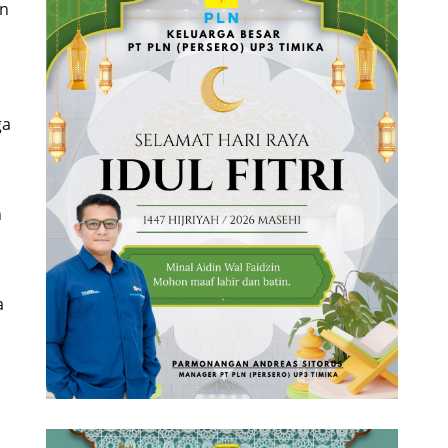
an
ga
n
a