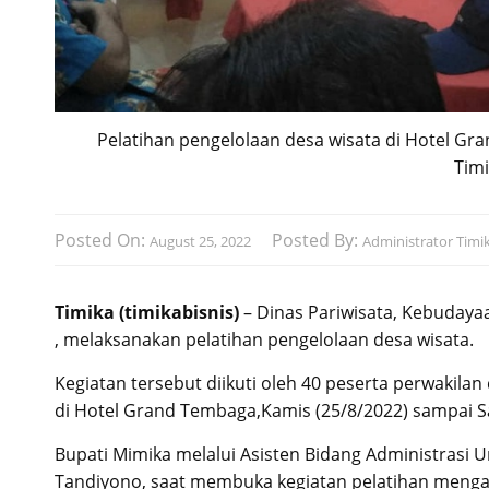
Pelatihan pengelolaan desa wisata di Hotel Gr
Tim
Posted On:
Posted By:
August 25, 2022
Administrator Timik
Timika (timikabisnis)
– Dinas Pariwisata, Kebudaya
, melaksanakan pelatihan pengelolaan desa wisata.
Kegiatan tersebut diikuti oleh 40 peserta perwakil
di Hotel Grand Tembaga,Kamis (25/8/2022) sampai Sa
Bupati Mimika melalui Asisten Bidang Administrasi 
Tandiyono, saat membuka kegiatan pelatihan meng