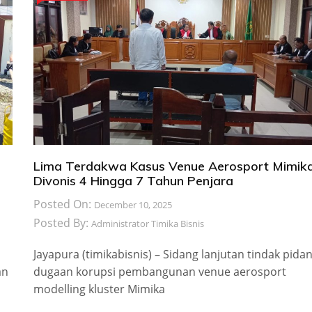
Lima Terdakwa Kasus Venue Aerosport Mimik
Divonis 4 Hingga 7 Tahun Penjara
Posted On:
December 10, 2025
Posted By:
Administrator Timika Bisnis
Jayapura (timikabisnis) – Sidang lanjutan tindak pida
an
dugaan korupsi pembangunan venue aerosport
modelling kluster Mimika