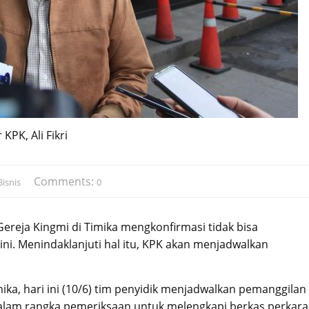
r KPK, Ali Fikri
Comments:
isnis
0
ereja Kingmi di Timika mengkonfirmasi tidak bisa
ni. Menindaklanjuti hal itu, KPK akan menjadwalkan
ka, hari ini (10/6) tim penyidik menjadwalkan pemanggilan
dalam rangka pemeriksaan untuk melengkapi berkas perkara