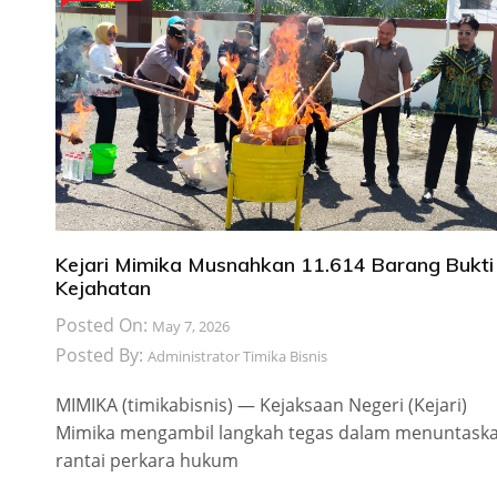
Kejari Mimika Musnahkan 11.614 Barang Bukti
Kejahatan
Posted On:
May 7, 2026
Posted By:
Administrator Timika Bisnis
​MIMIKA (timikabisnis) — Kejaksaan Negeri (Kejari)
Mimika mengambil langkah tegas dalam menuntask
rantai perkara hukum