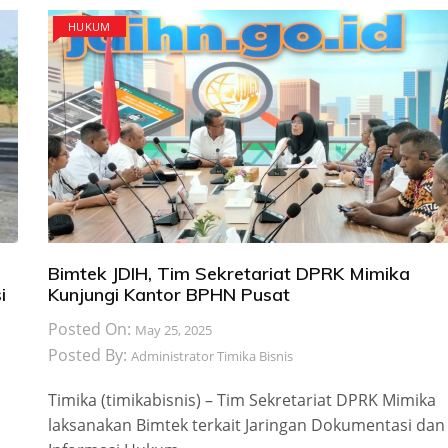
HUKUM
Bimtek JDIH, Tim Sekretariat DPRK Mimika
i
Kunjungi Kantor BPHN Pusat
Posted On:
May 25, 2025
Posted By:
Administrator Timika Bisnis
Timika (timikabisnis) – Tim Sekretariat DPRK Mimika
laksanakan Bimtek terkait Jaringan Dokumentasi dan