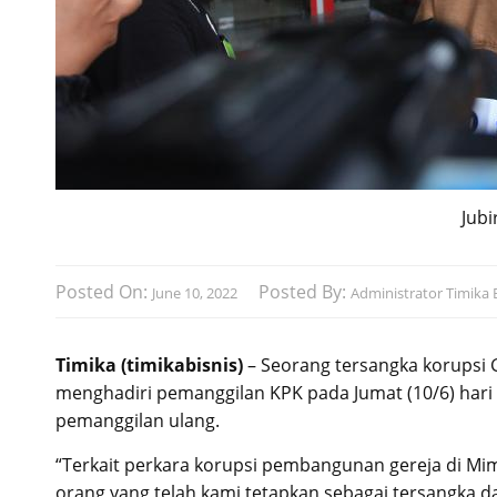
Jubi
Posted On:
Posted By:
June 10, 2022
Administrator Timika B
Timika (timikabisnis)
– Seorang tersangka korupsi G
menghadiri pemanggilan KPK pada Jumat (10/6) hari i
pemanggilan ulang.
“Terkait perkara korupsi pembangunan gereja di Mimi
orang yang telah kami tetapkan sebagai tersangka 