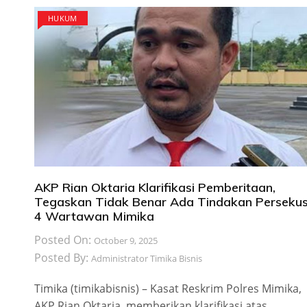
HUKUM
AKP Rian Oktaria Klarifikasi Pemberitaan,
Tegaskan Tidak Benar Ada Tindakan Persekus
4 Wartawan Mimika
Posted On:
October 9, 2025
Posted By:
Administrator Timika Bisnis
Timika (timikabisnis) – Kasat Reskrim Polres Mimika,
AKP Rian Oktaria, memberikan klarifikasi atas