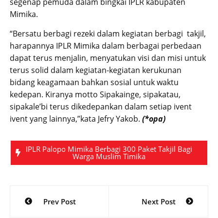
segenap pemuda dalam bingkai IPLR kabupaten
Mimika.
“Bersatu berbagi rezeki dalam kegiatan berbagi takjil,
harapannya IPLR Mimika dalam berbagai perbedaan
dapat terus menjalin, menyatukan visi dan misi untuk
terus solid dalam kegiatan-kegiatan kerukunan
bidang keagamaan bahkan sosial untuk waktu
kedepan. Kiranya motto Sipakainge, sipakatau,
sipakale’bi terus dikedepankan dalam setiap ivent
ivent yang lainnya,”kata Jefry Yakob.
(*opa)
IPLR Palopo Mimika Berbagi 300 Paket Takjil Bagi
Warga Muslim Timika
Post
Prev Post
Next Post
navigation