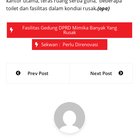
kantor utama, teras ruang serba guna, beberapa
toilet dan fasilitas dalam kondiai rusak
.(opa)
Fasilitas Gedung DPRD Mimika Banyak Yang
Rusak
Sekwan : Perlu Direnovasi
Post
Prev Post
Next Post
navigation