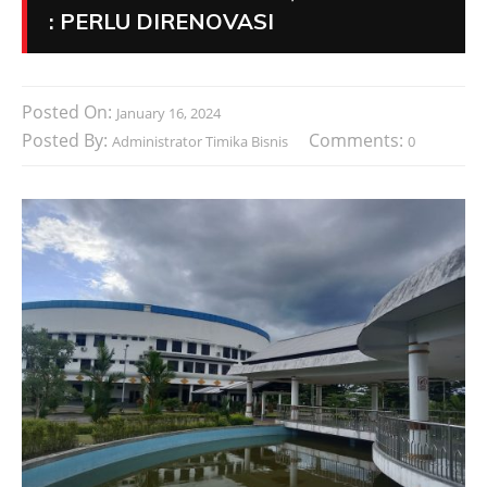
: PERLU DIRENOVASI
Posted On:
January 16, 2024
Posted By:
Comments:
Administrator Timika Bisnis
0