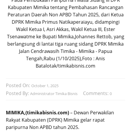
Pada Pembukaan Paripurna I Masa Sidang III DPR
Kabupaten Mimika tentang Pembahasan Rancangan
Peraturan Daerah Non APBD Tahun 2025, dari Ketua
DPRK Mimika Primus Natikaperaiayu, didampingi
Wakil Ketua I, Asri Akkas, Wakil Ketua III, Ester
Tsenawatme ke Bupati Mimika,Johannes Rettob, yang
berlangsung di lantai tiga ruang sidang DPRK Mimika
Jalan Cendrawasih Timika - Mimika - Papua
Tengah,Rabu (1/10/2025),Foto : Anis
Batalotak/timikabisnis.com
Posted On:
October 1, 2025
Posted By:
Comments:
Administrator Timika Bisnis
0
MIMIKA,(timikabisnis.com)
– Dewan Perwakilan
Rakyat Kabupaten (DPRK) Mimika gelar rapat
paripurna Non APBD tahun 2025.