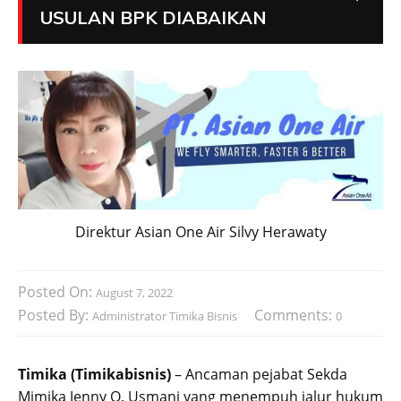
USULAN BPK DIABAIKAN
Direktur Asian One Air Silvy Herawaty
Posted On:
August 7, 2022
Posted By:
Comments:
Administrator Timika Bisnis
0
Timika (Timikabisnis)
– Ancaman pejabat Sekda
Mimika Jenny O. Usmani yang menempuh jalur hukum