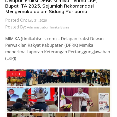
Delapan Fraksi DPRK Mimika Terima LKPJ
Bupati TA 2025, Sejumlah Rekomendasi
Mengemuka dalam Sidang Paripurna
Posted On:
July 31, 2026
Posted By:
Administrator Timika Bisnis
MIMIKA,(timikabisnis.com) – Delapan fraksi Dewan
Perwakilan Rakyat Kabupaten (DPRK) Mimika
menerima Laporan Keterangan Pertanggungjawaban
(LKPJ)
POLITIK