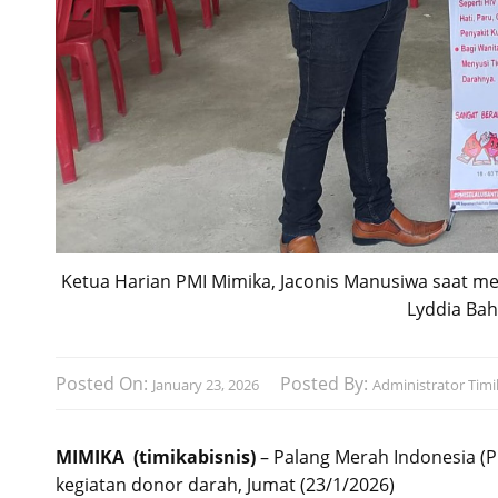
Ketua Harian PMI Mimika, Jaconis Manusiwa saat m
Lyddia Bah
Posted On:
Posted By:
January 23, 2026
Administrator Timi
MIMIKA (timikabisnis)
– Palang Merah Indonesia (
kegiatan donor darah, Jumat (23/1/2026)