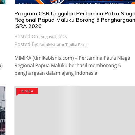
Program CSR Unggulan Pertamina Patra Niag
Regional Papua Maluku Borong 5 Penghargaa
ISRA 2026
Posted On:
August 7, 2026
Posted By:
Administrator Timika Bisnis
MIMIKA,(timikabisnis.com) – Pertamina Patra Niaga
a)
Regional Papua Maluku berhasil memborong 5
penghargaan dalam ajang Indonesia
MIMIKA