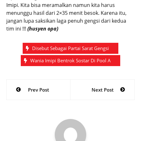
Imipi. Kita bisa meramalkan namun kita harus
menunggu hasil dari 2×35 menit besok. Karena itu,
jangan lupa saksikan laga penuh gengsi dari kedua
tim ini !!!
(husyen opa)
Disebut Sebagai Partai Sarat Gengsi
Wania Imipi Bentrok Sostar Di Pool A
Post
Prev Post
Next Post
navigation