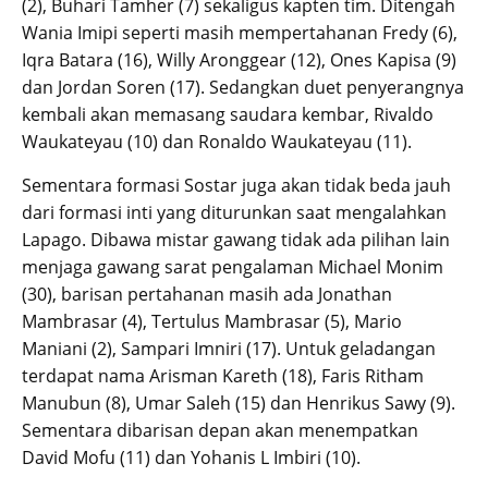
(2), Buhari Tamher (7) sekaligus kapten tim. Ditengah
Wania Imipi seperti masih mempertahanan Fredy (6),
Iqra Batara (16), Willy Aronggear (12), Ones Kapisa (9)
dan Jordan Soren (17). Sedangkan duet penyerangnya
kembali akan memasang saudara kembar, Rivaldo
Waukateyau (10) dan Ronaldo Waukateyau (11).
Sementara formasi Sostar juga akan tidak beda jauh
dari formasi inti yang diturunkan saat mengalahkan
Lapago. Dibawa mistar gawang tidak ada pilihan lain
menjaga gawang sarat pengalaman Michael Monim
(30), barisan pertahanan masih ada Jonathan
Mambrasar (4), Tertulus Mambrasar (5), Mario
Maniani (2), Sampari Imniri (17). Untuk geladangan
terdapat nama Arisman Kareth (18), Faris Ritham
Manubun (8), Umar Saleh (15) dan Henrikus Sawy (9).
Sementara dibarisan depan akan menempatkan
David Mofu (11) dan Yohanis L Imbiri (10).