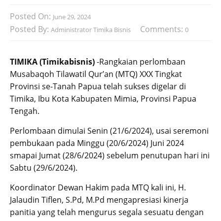
Posted On:
June 29, 2024
Posted By:
Comments:
Administrator Timika Bisnis
0
TIMIKA (Timikabisnis)
-Rangkaian perlombaan
Musabaqoh Tilawatil Qur’an (MTQ) XXX Tingkat
Provinsi se-Tanah Papua telah sukses digelar di
Timika, Ibu Kota Kabupaten Mimia, Provinsi Papua
Tengah.
Perlombaan dimulai Senin (21/6/2024), usai seremoni
pembukaan pada Minggu (20/6/2024) Juni 2024
smapai Jumat (28/6/2024) sebelum penutupan hari ini
Sabtu (29/6/2024).
Koordinator Dewan Hakim pada MTQ kali ini, H.
Jalaudin Tiflen, S.Pd, M.Pd mengapresiasi kinerja
panitia yang telah mengurus segala sesuatu dengan