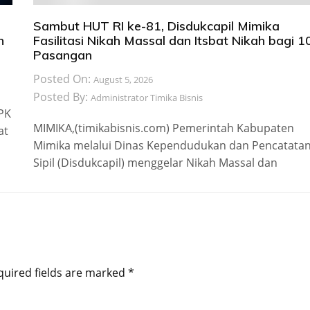
Sambut HUT RI ke-81, Disdukcapil Mimika
n
Fasilitasi Nikah Massal dan Itsbat Nikah bagi 1
Pasangan
Posted On:
August 5, 2026
Posted By:
Administrator Timika Bisnis
 PK
MIMIKA,(timikabisnis.com) Pemerintah Kabupaten
at
Mimika melalui Dinas Kependudukan dan Pencatata
Sipil (Disdukcapil) menggelar Nikah Massal dan
quired fields are marked
*