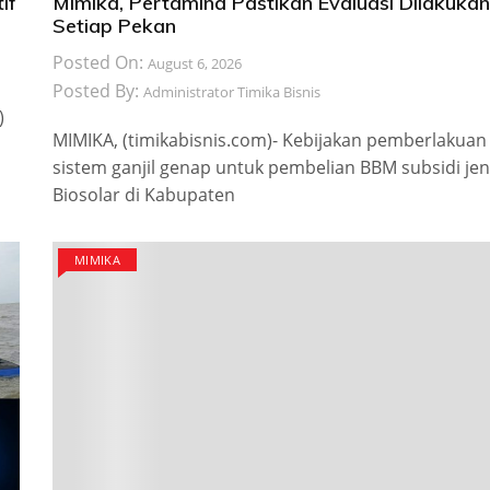
if
Mimika, Pertamina Pastikan Evaluasi Dilakukan
Setiap Pekan
Posted On:
August 6, 2026
Posted By:
Administrator Timika Bisnis
)
MIMIKA, (timikabisnis.com)- Kebijakan pemberlakuan
sistem ganjil genap untuk pembelian BBM subsidi jen
Biosolar di Kabupaten
MIMIKA