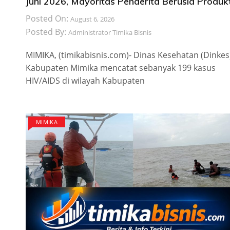
Juni 2026, Mayoritas Penderita Berusia Produkt
Posted On:
August 6, 2026
Posted By:
Administrator Timika Bisnis
MIMIKA, (timikabisnis.com)- Dinas Kesehatan (Dinkes
Kabupaten Mimika mencatat sebanyak 199 kasus
HIV/AIDS di wilayah Kabupaten
MIMIKA