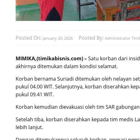
Posted On:
Posted By:
January 20, 2026
Administrator Timi
MIMIKA,(timikabisnis.com) –
Satu korban dari insi
akhirnya ditemukan dalam kondisi selamat.
Korban bernama Suriadi ditemukan oleh nelayan sete
pukul 04.00 WIT. Selanjutnya, korban diserahkan ke
pukul 09.41 WIT.
Korban kemudian dievakuasi oleh tim SAR gabunga
Setelah tiba, korban diserahkan kepada tim medis
lebih lanjut.
Dengan ditemukannya seluruh korban, operasi penc