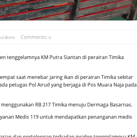
Comments:
ka Bisnis
0
den tenggelamnya KM Putra Siantan di perairan Timika
mpat saat menebar jaring ikan di perairan Timika sekitar
pada petugas Pol Airud yang berjaga di Pos Muara Naja pada
n menggunakan RB 217 Timika menuju Dermaga Basarnas.
 Layanan Medis 119 untuk mendapatkan penanganan medis
arian dan pertolongan terhadap insiden tenggelamnya KM