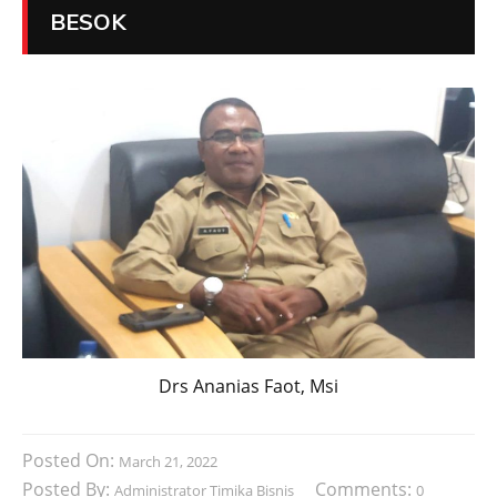
BESOK
Drs Ananias Faot, Msi
Posted On:
March 21, 2022
Posted By:
Comments:
Administrator Timika Bisnis
0