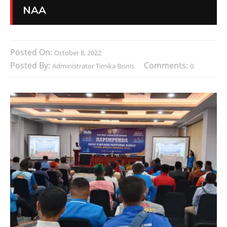
NAA
Posted On:
October 8, 2022
Posted By:
Comments:
Administrator Timika Bisnis
0