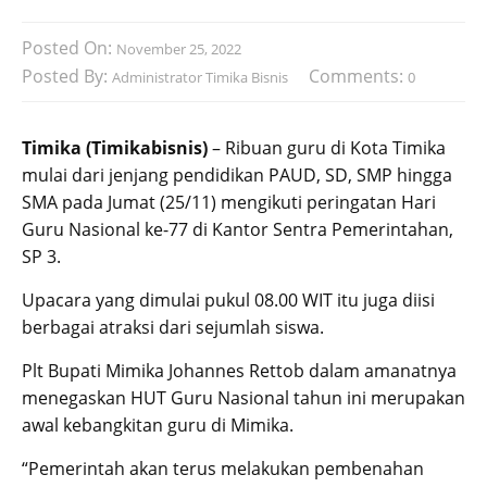
Posted On:
November 25, 2022
Posted By:
Comments:
Administrator Timika Bisnis
0
Timika (Timikabisnis)
– Ribuan guru di Kota Timika
mulai dari jenjang pendidikan PAUD, SD, SMP hingga
SMA pada Jumat (25/11) mengikuti peringatan Hari
Guru Nasional ke-77 di Kantor Sentra Pemerintahan,
SP 3.
Upacara yang dimulai pukul 08.00 WIT itu juga diisi
berbagai atraksi dari sejumlah siswa.
Plt Bupati Mimika Johannes Rettob dalam amanatnya
menegaskan HUT Guru Nasional tahun ini merupakan
awal kebangkitan guru di Mimika.
“Pemerintah akan terus melakukan pembenahan