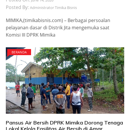
Posted By:
Administrator Timika Bisnis
MIMIKA,(timikabisnis.com) – Berbagai persoalan
pelayanan dasar di Distrik Jita mengemuka saat
Komisi III DPRK Mimika
BERANDA
Pansus Air Bersih DPRK Mimika Dorong Tenaga
Lokal Kelola Fasilitas Air Bersih di Amar