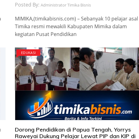
Posted By:
Administrator Timika Bisnis
a
MIMIKA,(timikabisnis.com) – Sebanyak 10 pelajar asal
Timika resmi mewakili Kabupaten Mimika dalam
kegiatan Pusat Pendidikan
EDUKASI
a
Dorong Pendidikan di Papua Tengah, Yorrys
Raweyai Dukung Pelajar Lewat PIP dan KIP di