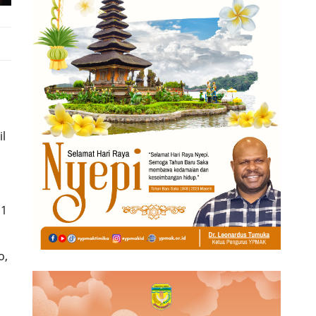
l
 1
o,