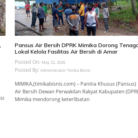
,
Pansus Air Bersih DPRK Mimika Dorong Tenag
Lokal Kelola Fasilitas Air Bersih di Amar
Posted On:
May 22, 2026
Posted By:
Administrator Timika Bisnis
MIMIKA,(timikabisnis.com) – Panitia Khusus (Pansus)
Air Bersih Dewan Perwakilan Rakyat Kabupaten (DPR
si
Mimika mendorong keterlibatan