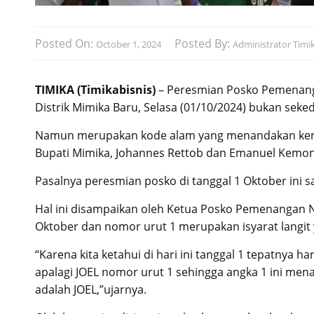
Posted On:
Posted By:
October 1, 2024
Administrator Timik
TIMIKA (Timikabisnis)
– Peresmian Posko Pemenang
Distrik Mimika Baru, Selasa (01/10/2024) bukan sek
Namun merupakan kode alam yang menandakan keme
Bupati Mimika, Johannes Rettob dan Emanuel Kemon
Pasalnya peresmian posko di tanggal 1 Oktober ini 
Hal ini disampaikan oleh Ketua Posko Pemenangan N
Oktober dan nomor urut 1 merupakan isyarat langi
“Karena kita ketahui di hari ini tanggal 1 tepatnya ha
apalagi JOEL nomor urut 1 sehingga angka 1 ini me
adalah JOEL,”ujarnya.