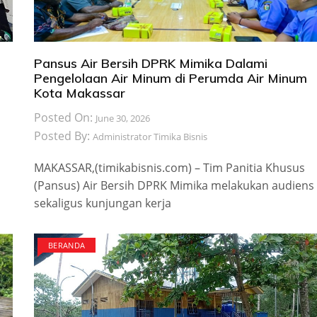
Pansus Air Bersih DPRK Mimika Dalami
Pengelolaan Air Minum di Perumda Air Minum
Kota Makassar
Posted On:
June 30, 2026
Posted By:
Administrator Timika Bisnis
MAKASSAR,(timikabisnis.com) – Tim Panitia Khusus
(Pansus) Air Bersih DPRK Mimika melakukan audiens
sekaligus kunjungan kerja
BERANDA