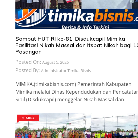
Sambut HUT RI ke-81, Disdukcapil Mimika
Fasilitasi Nikah Massal dan Itsbat Nikah bagi 
Pasangan
Posted On:
August 5, 2026
Posted By:
Administrator Timika Bisnis
MIMIKA,(timikabisnis.com) Pemerintah Kabupaten
Mimika melalui Dinas Kependudukan dan Pencatata
Sipil (Disdukcapil) menggelar Nikah Massal dan
MIMIKA