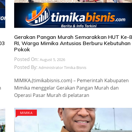
Gerakan Pangan Murah Semarakkan HUT Ke-
103
RI, Warga Mimika Antusias Berburu Kebutuhan
Pokok
Posted On:
August 5, 2026
Posted By:
Administrator Timika Bisnis
MIMIKA,(timikabisnis.com) – Pemerintah Kabupaten
n
Mimika menggelar Gerakan Pangan Murah dan
Operasi Pasar Murah di pelataran
MIMIKA