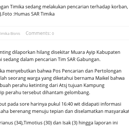
gan Timika sedang melakukan pencarian terhadap korban,
).Foto :Humas SAR Timika
Comments:
imika Bisnis
0
nting dilaporkan hilang disekitar Muara Ayip Kabupaten
ni sedang dalam pencarian Tim SAR Gabungan.
mika menyebutkan bahwa Pos Pencarian dan Pertolongan
alah seorang warga yang diketahui bernama Maikel bahwa
sebuah perahu ketinting dari Atsj tujuan Kampung
ip perahu tersebut dihantam gelombang.
t pada sore harinya pukul 16:40 wit didapati informasi
usaha berenang menuju tepian dan diselamatkan masyarakat
nus (34),Timotius (30) dan Isak (3) hingga laporan ini