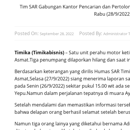
Tim SAR Gabungan Kantor Pencarian dan Pertolon
Rabu (28/9/2022
Posted On:
Posted By:
September 28, 2022
Administrator T
Timika (Timikabisnis)
– Satu unit perahu motor keti
Asmat.Tiga penumpang dilaporkan hilang dan saat i
Berdasarkan keterangan yang dirilis Humas SAR Ti
Asmat,Selasa (27/9/2022) siang menerima laporan s
pada Senin (26/9/2022) sekitar pukul 15.00 wit ada 
Yepu.Namun dalam perjalanan tepatnya di muara Ay
Setelah mendalami dan memastikan informasi tersebu
bahwa delapan orang berhasil selamat setelah ber
Namun tiga orang lainya yang diketahui bernama Adria