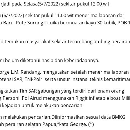
jadi pada Selasa(5/7/2022) sekitar pukul 12.00 wit.
(6/7/2022) sekitar pukul 11.00 wit menerima laporan dari
Baru, Rute Sorong-Timika bermuatan kayu 30 kubik, POB 
 ditemukan masyarakat sekitar terombang ambing peraira
ni belum diketahui nasib dan keberadaannya.
eorge L.M. Randang, mengatakan setelah menerima laporan
ensi SAR, TNI-Polri serta unsur instansi teknis kemaritima
gkatkan Tim SAR gabungan yang terdiri dari enam orang
g Personil Pol Airud menggunakan Riggit inflatable boat Mili
i kejadian untuk melakukan pencarian.
sih melakukan pencarian.Diinformasikan sesuai data BMKG
ah perairan selatan Papua,”kata George.
(*)