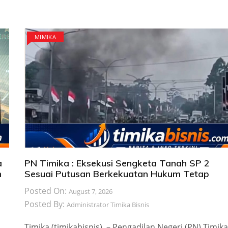
MIMIKA
a
PN Timika : Eksekusi Sengketa Tanah SP 2
n
Sesuai Putusan Berkekuatan Hukum Tetap
Posted On:
August 7, 2026
Posted By:
Administrator Timika Bisnis
Timika (timikabisnis) – Pengadilan Negeri (PN) Timika