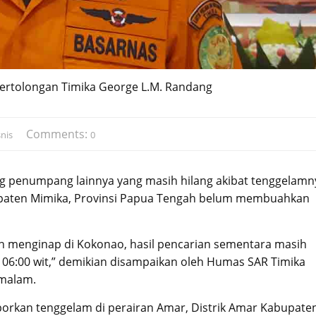
Pertolongan Timika George L.M. Randang
Comments:
nis
0
g penumpang lainnya yang masih hilang akibat tenggelamn
upaten Mimika, Provinsi Papua Tengah belum membuahkan
an menginap di Kokonao, hasil pencarian sementara masih
l 06:00 wit,” demikian disampaikan oleh Humas SAR Timika
 malam.
porkan tenggelam di perairan Amar, Distrik Amar Kabupate