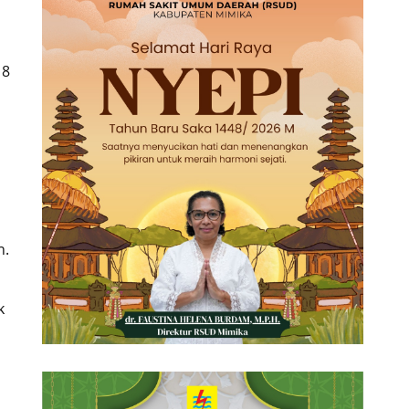
18
n
n.
k