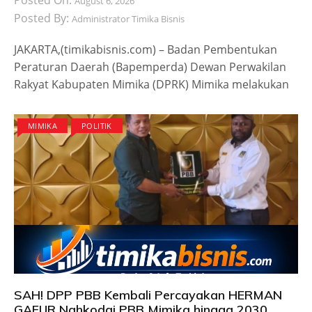
August 6, 2026
Posted By:
Administrator Timika Bisnis
JAKARTA,(timikabisnis.com) – Badan Pembentukan
Peraturan Daerah (Bapemperda) Dewan Perwakilan
Rakyat Kabupaten Mimika (DPRK) Mimika melakukan
MIMIKA
POLITIK
SAH! DPP PBB Kembali Percayakan HERMAN
GAFUR Nahkodai PBB Mimika hingga 2030