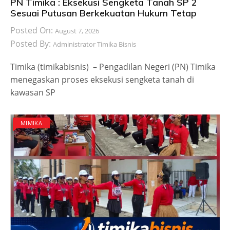
PN Timika : Eksekusi Sengketa Tanah SP 2
Sesuai Putusan Berkekuatan Hukum Tetap
Posted On:
August 7, 2026
Posted By:
Administrator Timika Bisnis
Timika (timikabisnis) – Pengadilan Negeri (PN) Timika
menegaskan proses eksekusi sengketa tanah di
kawasan SP
MIMIKA