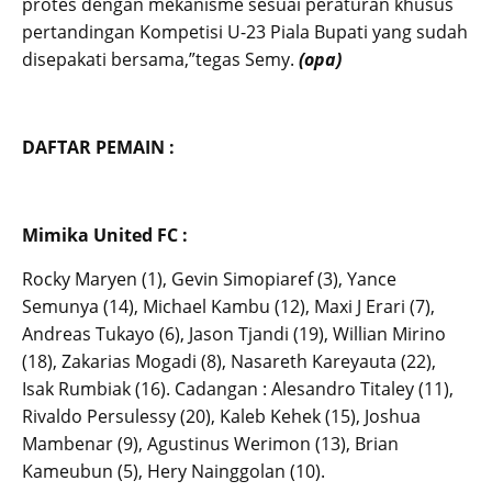
protes dengan mekanisme sesuai peraturan khusus
pertandingan Kompetisi U-23 Piala Bupati yang sudah
disepakati bersama,”tegas Semy.
(opa)
DAFTAR PEMAIN :
Mimika United FC :
Rocky Maryen (1), Gevin Simopiaref (3), Yance
Semunya (14), Michael Kambu (12), Maxi J Erari (7),
Andreas Tukayo (6), Jason Tjandi (19), Willian Mirino
(18), Zakarias Mogadi (8), Nasareth Kareyauta (22),
Isak Rumbiak (16). Cadangan : Alesandro Titaley (11),
Rivaldo Persulessy (20), Kaleb Kehek (15), Joshua
Mambenar (9), Agustinus Werimon (13), Brian
Kameubun (5), Hery Nainggolan (10).