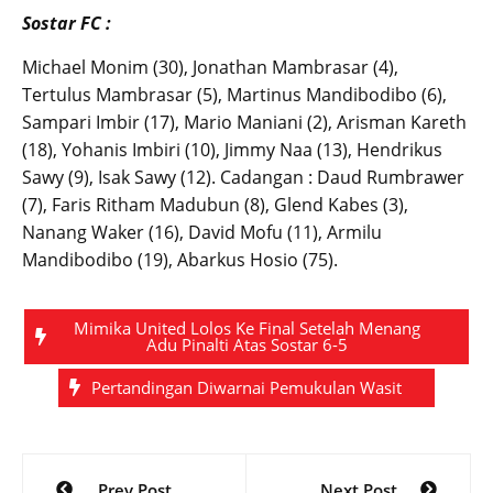
Sostar FC :
Michael Monim (30), Jonathan Mambrasar (4),
Tertulus Mambrasar (5), Martinus Mandibodibo (6),
Sampari Imbir (17), Mario Maniani (2), Arisman Kareth
(18), Yohanis Imbiri (10), Jimmy Naa (13), Hendrikus
Sawy (9), Isak Sawy (12). Cadangan : Daud Rumbrawer
(7), Faris Ritham Madubun (8), Glend Kabes (3),
Nanang Waker (16), David Mofu (11), Armilu
Mandibodibo (19), Abarkus Hosio (75).
Mimika United Lolos Ke Final Setelah Menang
Adu Pinalti Atas Sostar 6-5
Pertandingan Diwarnai Pemukulan Wasit
Post
Prev Post
Next Post