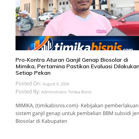
Pro-Kontra Aturan Ganjil Genap Biosolar di
Mimika, Pertamina Pastikan Evaluasi Dilakuka
Setiap Pekan
Posted On:
August 6, 2026
Posted By:
Administrator Timika Bisnis
MIMIKA, (timikabisnis.com)- Kebijakan pemberlakuan
sistem ganjil genap untuk pembelian BBM subsidi jen
Biosolar di Kabupaten