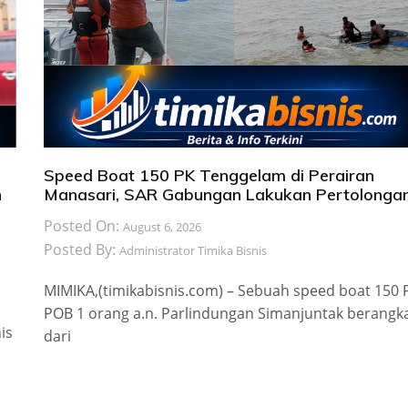
Speed Boat 150 PK Tenggelam di Perairan
n
Manasari, SAR Gabungan Lakukan Pertolonga
Posted On:
August 6, 2026
Posted By:
Administrator Timika Bisnis
MIMIKA,(timikabisnis.com) – Sebuah speed boat 150 
POB 1 orang a.n. Parlindungan Simanjuntak berangk
is
dari