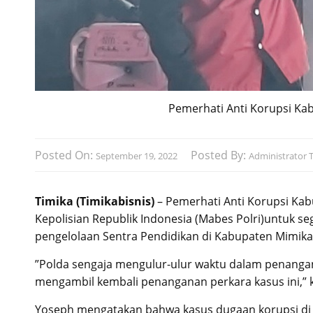
Pemerhati Anti Korupsi K
Posted On:
Posted By:
September 19, 2022
Administrator T
Timika (Timikabisnis)
– Pemerhati Anti Korupsi K
Kepolisian Republik Indonesia (Mabes Polri)untuk 
pengelolaan Sentra Pendidikan di Kabupaten Mimika
”Polda sengaja mengulur-ulur waktu dalam penanga
mengambil kembali penanganan perkara kasus ini,” k
Yoseph mengatakan bahwa kasus dugaan korupsi di 