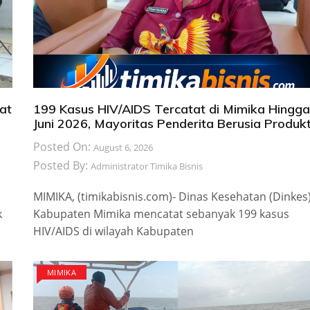
at
199 Kasus HIV/AIDS Tercatat di Mimika Hingga
Juni 2026, Mayoritas Penderita Berusia Produkt
Posted On:
August 6, 2026
Posted By:
Administrator Timika Bisnis
MIMIKA, (timikabisnis.com)- Dinas Kesehatan (Dinkes
k
Kabupaten Mimika mencatat sebanyak 199 kasus
HIV/AIDS di wilayah Kabupaten
MIMIKA