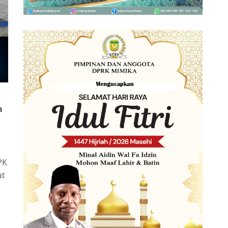
n
PK
at