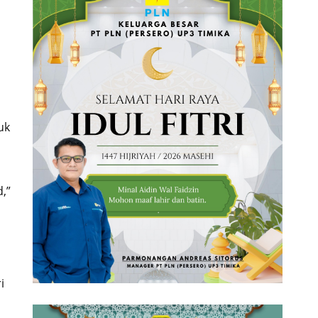
uk
,”
i