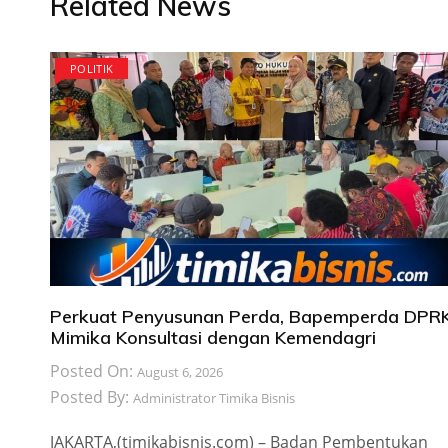
Related News
POLITIK
Perkuat Penyusunan Perda, Bapemperda DPR
Mimika Konsultasi dengan Kemendagri
Posted On:
August 6, 2026
Posted By:
Administrator Timika Bisnis
JAKARTA,(timikabisnis.com) – Badan Pembentukan