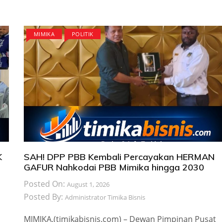
MIMIKA
POLITIK
K
SAH! DPP PBB Kembali Percayakan HERMAN
GAFUR Nahkodai PBB Mimika hingga 2030
Posted On:
August 1, 2026
Posted By:
Administrator Timika Bisnis
MIMIKA,(timikabisnis.com) – Dewan Pimpinan Pusat