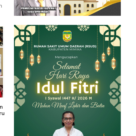
n
n
ru