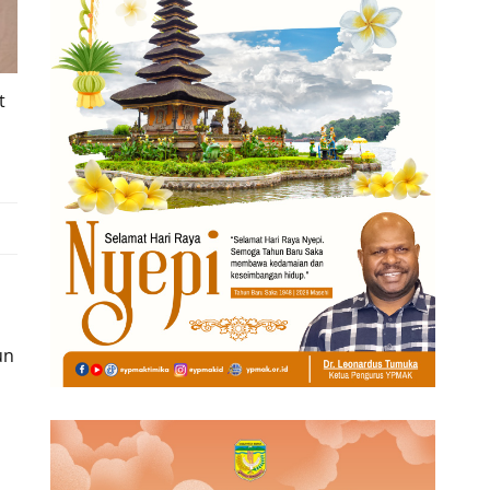
t
i
un