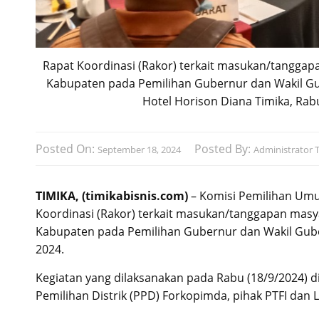
Rapat Koordinasi (Rakor) terkait masukan/tanggap
Kabupaten pada Pemilihan Gubernur dan Wakil Gub
Hotel Horison Diana Timika, Rabu
Posted On:
Posted By:
September 18, 2024
Administrator T
TIMIKA, (timikabisnis.com)
– Komisi Pemilihan Um
Koordinasi (Rakor) terkait masukan/tanggapan masya
Kabupaten pada Pemilihan Gubernur dan Wakil Gube
2024.
Kegiatan yang dilaksanakan pada Rabu (18/9/2024) di
Pemilihan Distrik (PPD) Forkopimda, pihak PTFI dan La