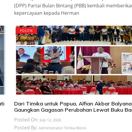
(DPP) Partai Bulan Bintang (PBB) kembali memberika
kepercayaan kepada Herman
POLITIK
ti
Dari Timika untuk Papua, Alfian Akbar Balyana
Gaungkan Gagasan Perubahan Lewat Buku Ba
Posted On:
July 12, 2026
Posted By:
Administrator Timika Bisnis