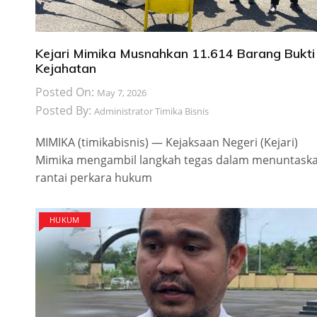
Kejari Mimika Musnahkan 11.614 Barang Bukti
Kejahatan
Posted On:
May 7, 2026
Posted By:
Administrator Timika Bisnis
​MIMIKA (timikabisnis) — Kejaksaan Negeri (Kejari)
Mimika mengambil langkah tegas dalam menuntask
rantai perkara hukum
HUKUM