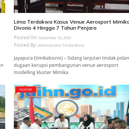
Lima Terdakwa Kasus Venue Aerosport Mimik
Divonis 4 Hingga 7 Tahun Penjara
Posted On:
December 10, 2025
Posted By:
Administrator Timika Bisnis
Jayapura (timikabisnis) – Sidang lanjutan tindak pida
an
dugaan korupsi pembangunan venue aerosport
modelling kluster Mimika
HUKUM