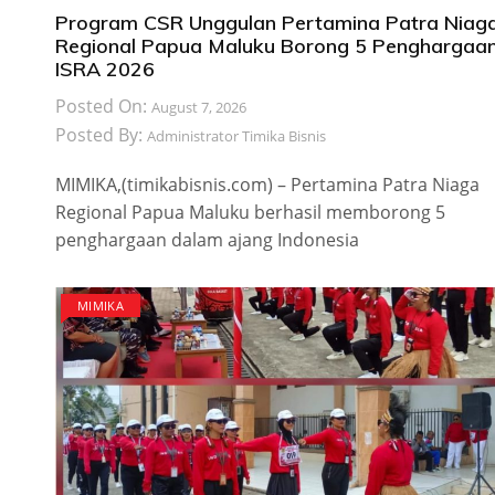
Program CSR Unggulan Pertamina Patra Niag
Regional Papua Maluku Borong 5 Penghargaa
ISRA 2026
Posted On:
August 7, 2026
Posted By:
Administrator Timika Bisnis
MIMIKA,(timikabisnis.com) – Pertamina Patra Niaga
Regional Papua Maluku berhasil memborong 5
penghargaan dalam ajang Indonesia
MIMIKA