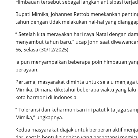
Himbauan tersebut sebagai langkah antisipasi terja
Bupati Mimika, Johannes Rettob menekankan pentin
tahun dengan tidak melakukan hal-hal yang dianggap
” Setelah kita merayakan hari raya Natal dengan dama
menyambut tahun baru,” ucap John saat diwawancara
66, Selasa (30/12/2025).
Ia pun menyampaikan beberapa poin himbauan yan
perayaan.
Pertama, masyarakat diminta untuk selalu menjaga 
Mimika. Dimana diketahui beberapa waktu yang lalu
kota harmoni di Indonesia.
” Toleransi dan keharmonisan ini patut kita jaga s
Mimika,” ungkapnya.
Kedua masyarakat diajak untuk berperan aktif me
dari segala bentuk tindakan yang berpotensi memic