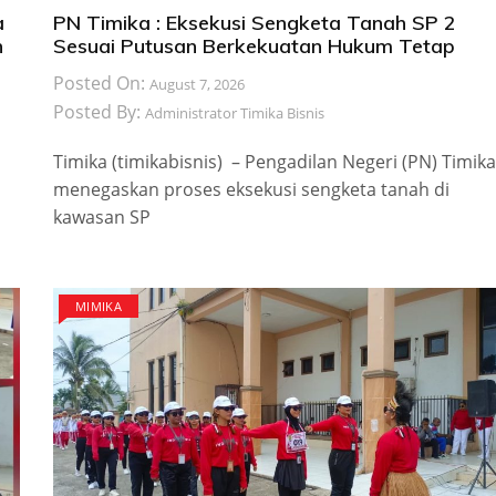
a
PN Timika : Eksekusi Sengketa Tanah SP 2
n
Sesuai Putusan Berkekuatan Hukum Tetap
Posted On:
August 7, 2026
Posted By:
Administrator Timika Bisnis
Timika (timikabisnis) – Pengadilan Negeri (PN) Timika
menegaskan proses eksekusi sengketa tanah di
kawasan SP
MIMIKA