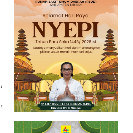
.
u
en