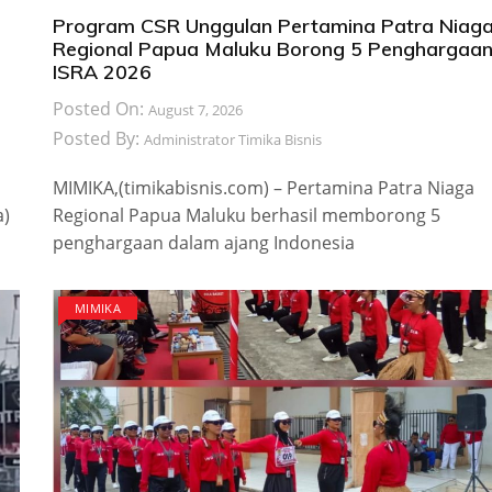
Program CSR Unggulan Pertamina Patra Niag
Regional Papua Maluku Borong 5 Penghargaa
ISRA 2026
Posted On:
August 7, 2026
Posted By:
Administrator Timika Bisnis
MIMIKA,(timikabisnis.com) – Pertamina Patra Niaga
a)
Regional Papua Maluku berhasil memborong 5
penghargaan dalam ajang Indonesia
MIMIKA