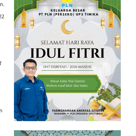
n.
22
T
an