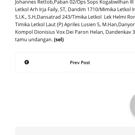
Johannes Rettob,Paban 02/Ops Sops Kogabwilhan III K
Letkol Arh Irja Faily, ST, Dandim 1710/Mimika Letkol
S.I.K., S.H,Dansatrad 243/Timika Letkol Lek Helmi R
Timika Letkol Laut (P) Apriles Lusien S, M.Han,Danyo
Kompol Dionisius Vox Dei Paron Helan, Dandenkav 
tamu undangan.
(sel)
Post
Prev Post
navigation