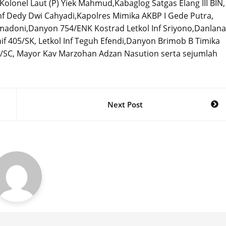
olonel Laut (P) Yiek Mahmud,Kabaglog Satgas Elang III BIN,
 Inf Dedy Dwi Cahyadi,Kapolres Mimika AKBP I Gede Putra,
omadoni,Danyon 754/ENK Kostrad Letkol Inf Sriyono,Danlana
nif 405/SK, Letkol Inf Teguh Efendi,Danyon Brimob B Timika
3/SC, Mayor Kav Marzohan Adzan Nasution serta sejumlah
Next Post