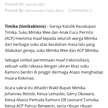
Posted On:
April 24, 2022
Posted By:
Comments:
Administrator Timika Bisnis
0
Timika (timikabisnis)
– Gereja Katolik Keuskupan
Timika, Suku Mimika Wee dan Anak Cucu Perintis
(ACP) meminta maaf kepada seluruh warga Mimika
dari berbagai suku atas kesalahan masa lalu yang
dilakukan gereja, suku Mimika Wee dan ACP Mimika.
Sebagai simbol permintaan maaf (rekonsiliasi),
sebuah salib raksasa dengan ukiran khas suku
Kamoro berdiri di pinggir dermaga Atapo menghadap
muara Kokonao.
Acara sakral itu dihadiri Wakil Bupati Mimika,
Johannes Rettob, Ketua Lemasko, Gerry Okoware,
Ketua Aliansi Pemuda Kamoro DR Leonard Tumuka,
Ketua ACP Petrus Renwarin, serta ribuan ribuan