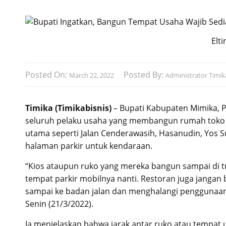
Elt
Posted On:
Posted By:
March 22, 2022
Administrator Timika
Timika (Timikabisnis)
– Bupati Kabupaten Mimika, 
seluruh pelaku usaha yang membangun rumah toko (
utama seperti Jalan Cenderawasih, Hasanudin, Yos 
halaman parkir untuk kendaraan.
“Kios ataupun ruko yang mereka bangun sampai di t
tempat parkir mobilnya nanti. Restoran juga jangan
sampai ke badan jalan dan menghalangi penggunaan 
Senin (21/3/2022).
Ia menjelaskan bahwa jarak antar ruko atau tempat us