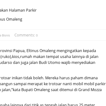
inus Omaleng
Comments:
 Bisnis
0
Provinsi Papua, Eltinus Omaleng mengingatkan kepada
ruko),kios,rumah makan tempat usaha lainnya di jalan
Sudarso dan juga jalan Budi Utomo wajib menyediakan
rotoar inikan tidak boleh. Mereka harus paham dimana
 bangun sampai merapat ke trotoar nanti mobil mobil parkir
jalan,”kata Bupati Omaleng saat ditemui di Grand Mozza
aha lainnya dari titik as tengah jalan harus 25 meter.