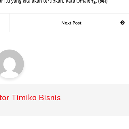
r itu yang kita akan tertibkan,”kata Omaleng.
(sel)
Next Post
or Timika Bisnis