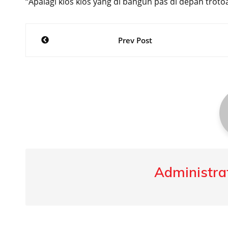
“Apalagi kios kios yang di bangun pas di depan trotoa
Post
Prev Post
navigation
Administrat