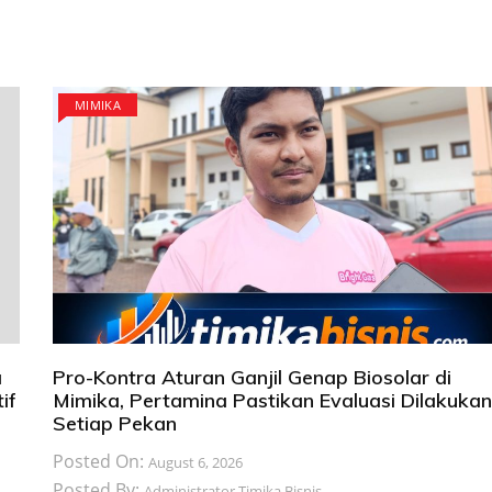
MIMIKA
a
Pro-Kontra Aturan Ganjil Genap Biosolar di
if
Mimika, Pertamina Pastikan Evaluasi Dilakukan
Setiap Pekan
Posted On:
August 6, 2026
Posted By:
Administrator Timika Bisnis