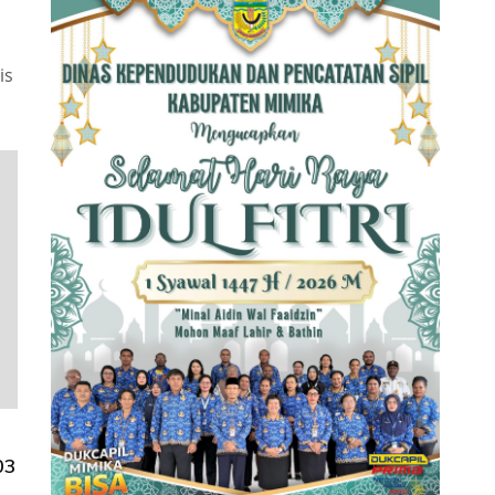
is
03