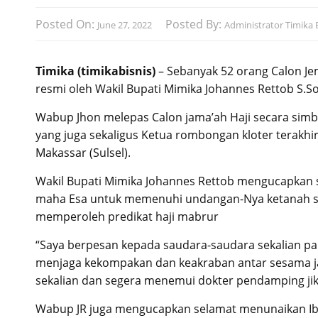
Posted On:
Posted By:
June 27, 2022
Administrator Timika B
Timika (timikabisnis)
– Sebanyak 52 orang Calon Je
resmi oleh Wakil Bupati Mimika Johannes Rettob S.So
Wabup Jhon melepas Calon jama’ah Haji secara simb
yang juga sekaligus Ketua rombongan kloter terakhi
Makassar (Sulsel).
Wakil Bupati Mimika Johannes Rettob mengucapkan s
maha Esa untuk memenuhi undangan-Nya ketanah suc
memperoleh predikat haji mabrur
“Saya berpesan kepada saudara-saudara sekalian pa
menjaga kekompakan dan keakraban antar sesama jam
sekalian dan segera menemui dokter pendamping ji
Wabup JR juga mengucapkan selamat menunaikan Iba