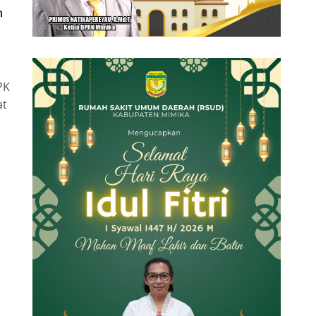
n
PK
at