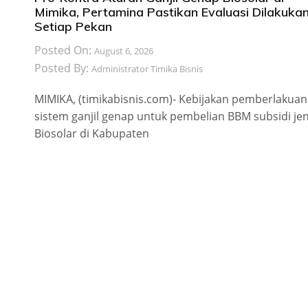
Mimika, Pertamina Pastikan Evaluasi Dilakuka
Setiap Pekan
Posted On:
August 6, 2026
Posted By:
Administrator Timika Bisnis
MIMIKA, (timikabisnis.com)- Kebijakan pemberlakuan
sistem ganjil genap untuk pembelian BBM subsidi jen
Biosolar di Kabupaten