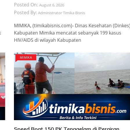
Posted On:
August 6, 2026
Posted By:
Administrator Timika Bisnis
MIMIKA, (timikabisnis.com)- Dinas Kesehatan (Dinkes
k
Kabupaten Mimika mencatat sebanyak 199 kasus
HIV/AIDS di wilayah Kabupaten
MIMIKA
Speed Boat 150 PK Tenggelam di Perairan