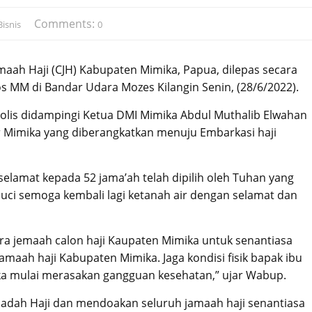
Comments:
isnis
0
maah Haji (CJH) Kabupaten Mimika, Papua, dilepas secara
s MM di Bandar Udara Mozes Kilangin Senin, (28/6/2022).
olis didampingi Ketua DMI Mimika Abdul Muthalib Elwahan
r Mimika yang diberangkatkan menuju Embarkasi haji
elamat kepada 52 jama’ah telah dipilih oleh Tuhan yang
i semoga kembali lagi ketanah air dengan selamat dan
ra jemaah calon haji Kaupaten Mimika untuk senantiasa
aah haji Kabupaten Mimika. Jaga kondisi fisik bapak ibu
ka mulai merasakan gangguan kesehatan,” ujar Wabup.
dah Haji dan mendoakan seluruh jamaah haji senantiasa