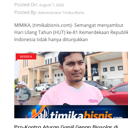
Posted On:
August 7, 2026
Posted By:
Administrator Timika Bisnis
MIMIKA, (timikabisnis.com)- Semangat menyambut
Hari Ulang Tahun (HUT) ke-81 Kemerdekaan Republi
Indonesia tidak hanya ditunjukkan
MIMIKA
Pro-Kontra Aturan Ganjil Genap Biosolar di