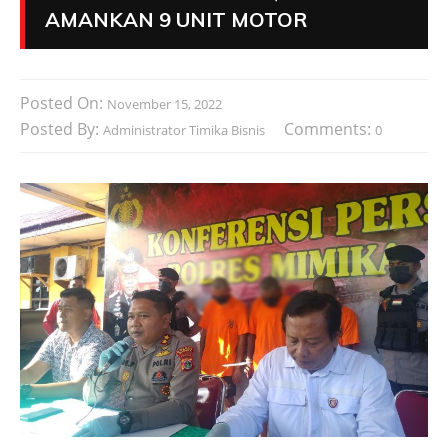
AMANKAN 9 UNIT MOTOR
Posted On:
November 15, 2022
Posted By:
Comments:
Administrator Timika Bisnis
0