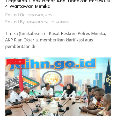
Tegaskan Tidak Benar Ada Tindakan Persekusi
4 Wartawan Mimika
Posted On:
October 9, 2025
Posted By:
Administrator Timika Bisnis
Timika (timikabisnis) – Kasat Reskrim Polres Mimika,
AKP Rian Oktaria, memberikan klarifikasi atas
pemberitaan di
HUKUM