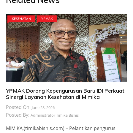
KESEHATAN
YPMAK
YPMAK Dorong Kepengurusan Baru IDI Perkuat
Sinergi Layanan Kesehatan di Mimika
Posted On:
June 28, 2026
Posted By:
Administrator Timika Bisnis
MIMIKA,(timikabisnis.com) – Pelantikan pengurus