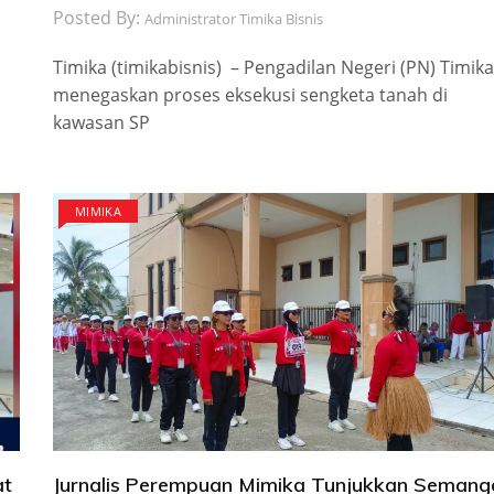
Posted By:
Administrator Timika Bisnis
Timika (timikabisnis) – Pengadilan Negeri (PN) Timika
menegaskan proses eksekusi sengketa tanah di
kawasan SP
MIMIKA
at
Jurnalis Perempuan Mimika Tunjukkan Semang