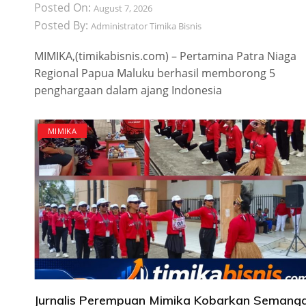
Posted On:
August 7, 2026
Posted By:
Administrator Timika Bisnis
MIMIKA,(timikabisnis.com) – Pertamina Patra Niaga
Regional Papua Maluku berhasil memborong 5
penghargaan dalam ajang Indonesia
MIMIKA
Jurnalis Perempuan Mimika Kobarkan Semang